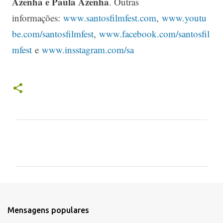
Azenha e Paula Azenha
. Outras
informações:
www.santosfilmfest.com
,
www.youtu
be.com/santosfilmfest
,
www.facebook.com/santosfil
mfest
e
www.insstagram.com/sa
C
o
m
e
n
t
Mensagens populares
á