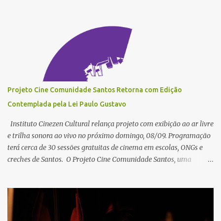
r
i
o
s
Projeto Cine Comunidade Santos Retorna com Edição
Contemplada pela Lei Paulo Gustavo
Instituto Cinezen Cultural relança projeto com exibição ao ar livre
e trilha sonora ao vivo no próximo domingo, 08/09. Programação
terá cerca de 30 sessões gratuitas de cinema em escolas, ONGs e
creches de Santos. O Projeto Cine Comunidade Santos, uma
iniciativa do Instituto Cinezen Cultural, está de volta para a
temporada 2024. Contemplado pela Lei Paulo Gustavo Estadual,
Edital 08-2023, o projeto, que originalmente ocorreu entre 2011 e
2017 coordenado pelo crítico de cinema e produtor cultural André
Azenha, retorna com a missão de promover o cinema como