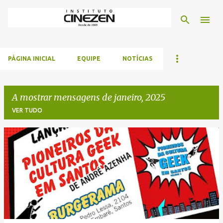
Avançar para o conteúdo principal
PÁGINA INICIAL
EQUIPE
NOTÍCIAS
A mostrar mensagens de janeiro, 2025
VER TUDO
M
e
n
s
a
g